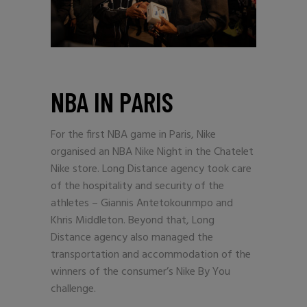
NBA IN PARIS
For the first NBA game in Paris, Nike
organised an NBA Nike Night in the Chatelet
Nike store. Long Distance agency took care
of the hospitality and security of the
athletes – Giannis Antetokounmpo and
Khris Middleton. Beyond that, Long
Distance agency also managed the
transportation and accommodation of the
winners of the consumer’s Nike By You
challenge.