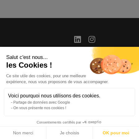
Salut c'est nous...
info@long-distance.fr
les Cookies !
+33(0) 1 46 04 42 00
Ce site utile des cookies, pour une meilleure
31 route de la Reine –
expérience, nous vous proposons de vous accompagner.
92100
BOULOGNE
BILLANCOURT, France
Voici pourquoi nous utilisons des cookies.
Partage de données avec Google
On vous présente nos cookies !
Legal notice
Consentements certifiés par
Non merci
Je choisis
OK pour moi