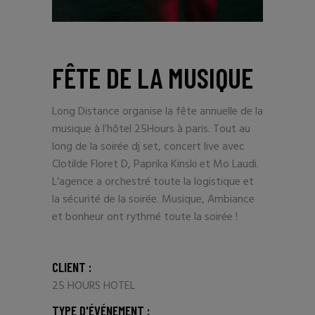
FÊTE DE LA MUSIQUE
Long Distance organise la fête annuelle de la
musique à l’hôtel 25Hours à paris. Tout au
long de la soirée dj set, concert live avec
Clotilde Floret D, Paprika Kinski et Mo Laudi.
L’agence a orchestré toute la logistique et
la sécurité de la soirée. Musique, Ambiance
et bonheur ont rythmé toute la soirée !
CLIENT :
25 HOURS HOTEL
TYPE D'ÉVÉNEMENT :