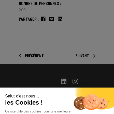
NOMBRE DE PERSONNES :
200
PARTAGER :
PRÉCÉDENT
SUIVANT
Salut c'est nous...
info@long-distance.fr
les Cookies !
+33(0) 1 46 04 42 00
Ce site utile des cookies, pour une meilleure